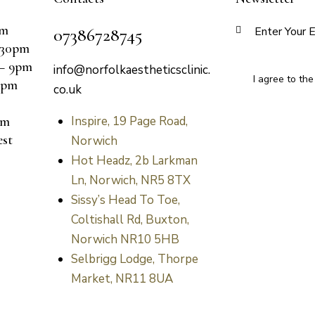
pm
07386728745
:30pm
 – 9pm
info@norfolkaestheticsclinic.
I agree to th
6pm
co.uk
pm
Inspire, 19 Page Road,
est
Norwich
Hot Headz, 2b Larkman
Ln, Norwich, NR5 8TX
Sissy’s Head To Toe,
Coltishall Rd, Buxton,
Norwich NR10 5HB
Selbrigg Lodge, Thorpe
Market, NR11 8UA